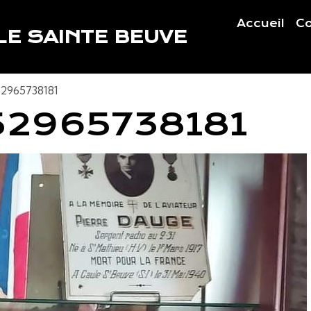
Accueil
Co
E SAINTE BEUVE
52965738181
52965738181