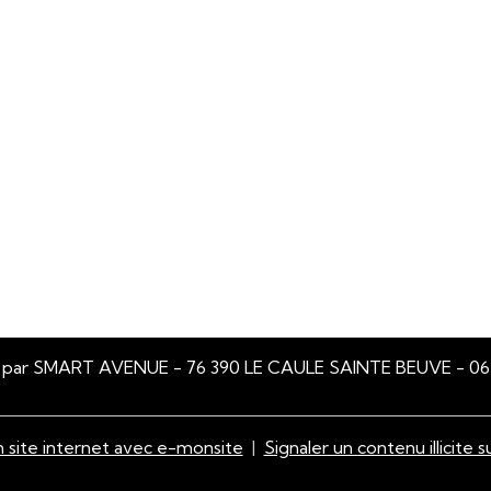
sé par SMART AVENUE - 76 390 LE CAULE SAINTE BEUVE - 06 
 site internet avec e-monsite
Signaler un contenu illicite s